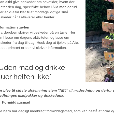
kan altid give beskeder om sovetider, hvem der
nter den dag, specifikke behov i Alia men derud
er er vi altid klar til at modtage vigtige små
skeder når I afleverer eller henter.
nformationstavlen
garderoben skriver vi beskeder på en tavle. Her
n I læse om dagens aktiviteter, og læse om
skeder fra dag til dag. Husk dog at tjekke på Alia,
 det primært er der, vi skriver information.
Uden mad og drikke,
uer helten ikke"
r blev til sidste afstemning stem ”NEJ” til madordning og derfor 
edbringes madpakker og drikkedunk.
Formiddagsmad
le børn har dagligt medbragt formiddagsmad, som kan bestå af brød og