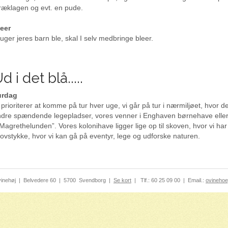
ræklagen og evt. en pude.
eer
uger jeres barn ble, skal I selv medbringe bleer.
d i det blå.....
urdag
 prioriterer at komme på tur hver uge, vi går på tur i nærmiljøet, hvor d
dre spændende legepladser, vores venner i Enghaven børnehave eller
”Magrethelunden”. Vores kolonihave ligger lige op til skoven, hvor vi har l
ovstykke, hvor vi kan gå på eventyr, lege og udforske naturen.
inehøj
|
Belvedere 60
|
5700
Svendborg
|
Se kort
|
Tlf.:
60 25 09 00
|
Email.:
ovinehoe