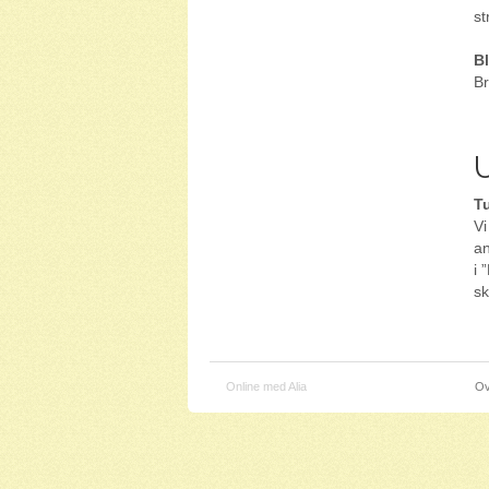
st
Bl
Br
U
T
Vi
an
i 
sk
Online med Alia
Ov