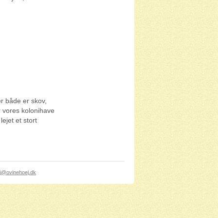
er både er skov,
 vores kolonihave
ejet et stort
j@ovinehoej.dk