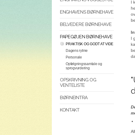
I 
he
ENGHAVENS BØRNEHAVE
ov
be
BELVEDERE BØRNEHAVE
I
PAPEGØJEN BØRNEHAVE
I 
ka
PRAKTISK OG GODT AT VIDE
be
Dagens rytme
da
Personale
Opfølgningssamtale og
sprogvurdering
"
OPSKRIVNING OG
VENTELISTE
d
BØRNEINTRA
De
KONTAKT
m
Al