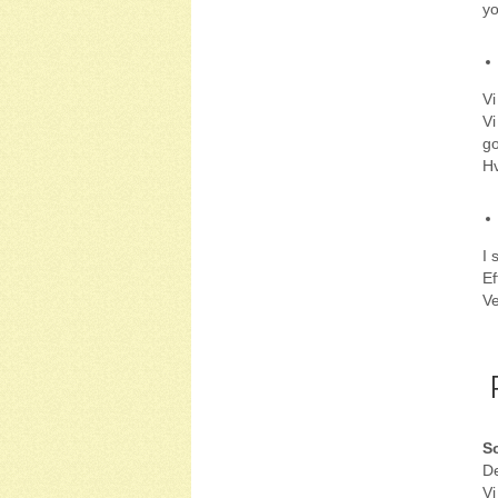
yo
Vi
Vi
go
Hv
I 
Ef
Ve
R
S
De
Vi