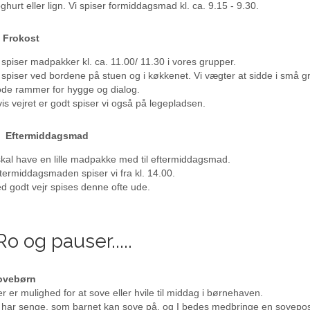
ghurt eller lign. Vi spiser formiddagsmad kl. ca. 9.15 - 9.30.
Frokost
 spiser madpakker kl. ca. 11.00/ 11.30 i vores grupper.
 spiser ved bordene på stuen og i køkkenet. Vi vægter at sidde i små g
de rammer for hygge og dialog.
is vejret er godt spiser vi også på legepladsen.
Eftermiddagsmad
skal have en lille madpakke med til eftermiddagsmad.
termiddagsmaden spiser vi fra kl. 14.00.
d godt vejr spises denne ofte ude.
o og pauser.....
ovebørn
r er mulighed for at sove eller hvile til middag i børnehaven.
 har senge, som barnet kan sove på, og I bedes medbringe en sovepo