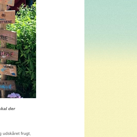
skal der
 udskåret frugt,